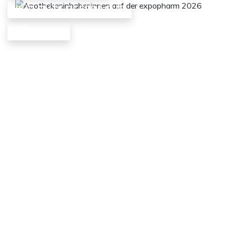
FÜR GUTE GESPRÄCHE
FÜR MICH
Zukunftsforum
Apotheke
expopharm
Awards
ApoLeadership