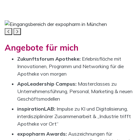
Campus
Mediengalerie zur pharma-world
Das Karussell enthält ein Video und sechs Bilder. Mit den N
APOTHEKENINHABER:INNEN
Angebote für mich
Zukunftsforum Apotheke:
Erlebnisfläche mit
Innovationen, Programm und Networking für die
Apotheke von morgen
ApoLeadership Campus:
Masterclasses zu
Unternehmensführung, Personal, Marketing & neuen
Geschäftsmodellen
inspirationLAB:
Impulse zu KI und Digitalisierung,
interdisziplinärer Zusammenarbeit & „Industrie trifft
Apotheke vor Ort“
expopharm Awards:
Auszeichnungen für