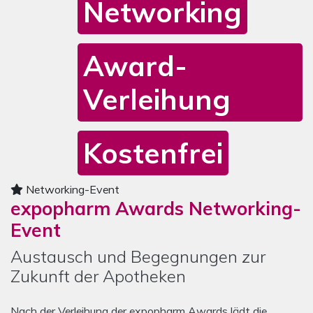
Networking
Award-
Verleihung
Kostenfrei
Mediengalerie zum Awards Networking-Event
Das Karussell enthält ein Bild zum Awards Networking-Event
Networking-Event
expopharm Awards Networking-
Event
Austausch und Begegnungen zur
Zukunft der Apotheken
Nach der Verleihung der expopharm Awards lädt die