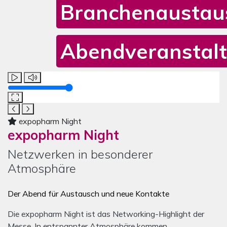
Branchenaustau
Abendveranstal
Mediengalerie zur expopharm Night
Das Karussell enthält ein Video und vier Bilder. Mit den Nav
Lautstärke
expopharm Night
expopharm Night
Netzwerken in besonderer
Atmosphäre
Der Abend für Austausch und neue Kontakte
Die expopharm Night ist das Networking-Highlight der
Messe. In entspannter Atmosphäre kommen