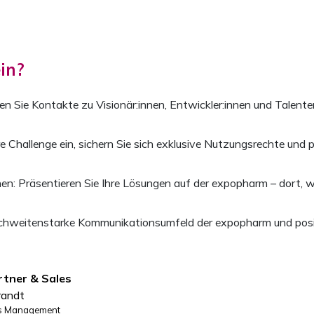
in?
n Sie Kontakte zu Visionär:innen, Entwickler:innen und Talent
e Challenge ein, sichern Sie sich exklusive Nutzungsrechte und 
en: Präsentieren Sie Ihre Lösungen auf der expopharm – dort, 
ichweitenstarke Kommunikationsumfeld der expopharm und positio
rtner & Sales
randt
es Management