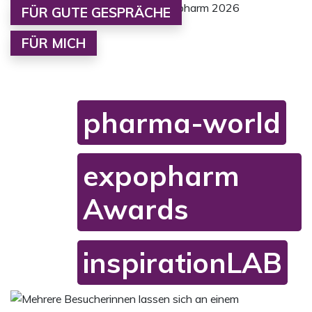
FÜR GUTE GESPRÄCHE
FÜR MICH
pharma-world
expopharm
Awards
inspirationLAB
Mediengalerie zur pharma-world
Das Karussell enthält ein Video und sechs Bilder. Mit den N