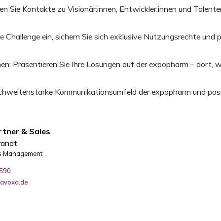
n Sie Kontakte zu Visionär:innen, Entwickler:innen und Talent
e Challenge ein, sichern Sie sich exklusive Nutzungsrechte und 
en: Präsentieren Sie Ihre Lösungen auf der expopharm – dort, 
ichweitenstarke Kommunikationsumfeld der expopharm und positio
rtner & Sales
randt
es Management
-590
@avoxa.de