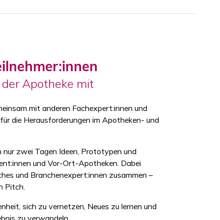
eilnehmer:innen
t der Apotheke mit
meinsam mit anderen Fachexpert:innen und
 für die Herausforderungen im Apotheken- und
in nur zwei Tagen Ideen, Prototypen und
ient:innen und Vor-Ort-Apotheken. Dabei
oaches und Branchenexpert:innen zusammen –
n Pitch.
nheit, sich zu vernetzen, Neues zu lernen und
gebnis zu verwandeln.