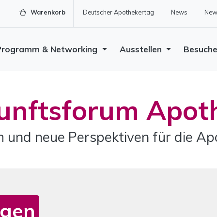
Warenkorb
Deutscher Apothekertag
News
News
Programm & Networking
Ausstellen
Besuch
unftsforum Apot
h und neue Perspektiven für die A
rgen