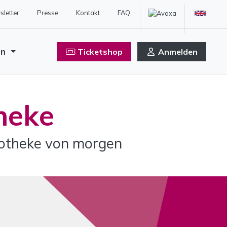
letter
Presse
Kontakt
FAQ
en
Ticketshop
Anmelden
heke
potheke von morgen