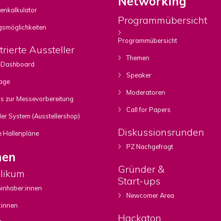
Networking
enkalkulator
Programmübersicht
gsmöglichkeiten
Programmübersicht
trierte Aussteller
Themen
r-Dashboard
Speaker
age
Moderatoren
 zur Messevorbereitung
Call for Papers
er System (Ausstellershop)
Diskussionsrunden
 Hallenpläne
PZ Nachgefragt
hen
Gründer &
likum
Start-ups
inhaber:innen
Newcomer Area
:innen
Hackaton