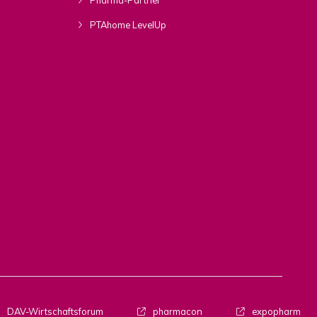
PTAhome LevelUp
DAV-Wirtschaftsforum
pharmacon
expopharm