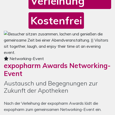
Verleihung
Kostenfrei
Mediengalerie zum Awards Networking-Event
Das Karussell enthält ein Bild zum Awards Networking-Event
Networking-Event
expopharm Awards Networking-
Event
Austausch und Begegnungen zur
Zukunft der Apotheken
Nach der Verleihung der expopharm Awards lädt die
expopharm zum gemeinsamen Networking-Event ein.