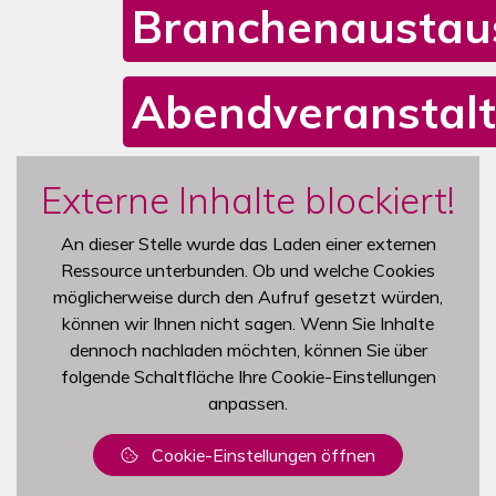
Branchenaustau
Abendveranstal
Mediengalerie zur expopharm Night
Das Karussell enthält ein Video und vier Bilder. Mit den Nav
Externe Inhalte blockiert!
An dieser Stelle wurde das Laden einer externen
Ressource unterbunden. Ob und welche Cookies
möglicherweise durch den Aufruf gesetzt würden,
können wir Ihnen nicht sagen. Wenn Sie Inhalte
dennoch nachladen möchten, können Sie über
folgende Schaltfläche Ihre Cookie-Einstellungen
anpassen.
Cookie-Einstellungen öffnen