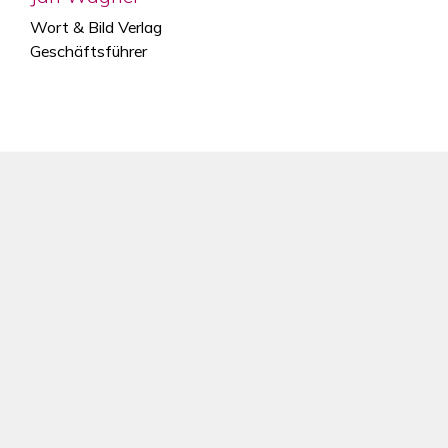
Wort & Bild Verlag
Geschäftsführer
Über die Messe
Über uns
Daten & Fakten
Mediathek
Gelände- & Hallenpläne
Anfahrt & Hotel