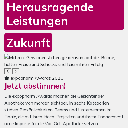
Herausragende
Leistungen
Zukunft
Mediengalerie zum inspirationLAB
Das Karussell enthält ein Video und sechs Bilder. Mit den N
Bi
expopharm Awards 2026
Jetzt abstimmen!
Die expopharm Awards machen die Gesichter der
Apotheke von morgen sichtbar. In sechs Kategorien
stehen Persönlichkeiten, Teams und Unternehmen im
Finale, die mit ihren Ideen, Projekten und ihrem Engagement
neue Impulse für die Vor-Ort-Apotheke setzen.