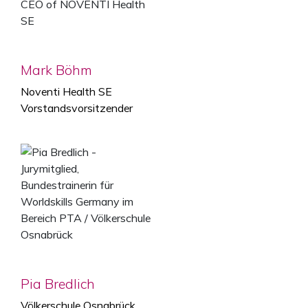
Votingfrist: 16. August 2026
Mark Böhm
Zum Voting
Noventi Health SE
Vorstandsvorsitzender
Pia Bredlich
Völkerschule Osnabrück