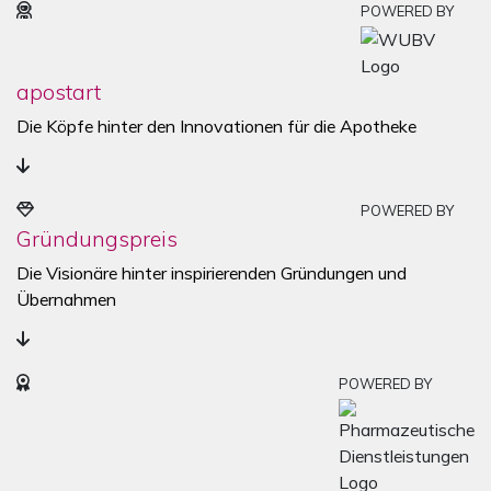
POWERED BY
apostart
Die Köpfe hinter den Innovationen für die Apotheke
POWERED BY
Gründungspreis
Bild 1 von 3: Drei Gewinner stehen lächelnd zusammen und p
Die Visionäre hinter inspirierenden Gründungen und
POWERED BY
Übernahmen
POWERED BY
Die Köpfe hinter den
Bild 1 von 3: Zwei Gewinner stehen vor der Bühne und präs
Innovationen für die
POWERED BY