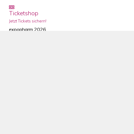
Ticketshop
Jetzt Tickets sichern!
expopharm 2026
Per Auto, Bahn, Bus oder Flugzeug
Anfahrt und Hotel
So erreichen Sie die expopharm, die erste
Adresse für die Apotheke von Morgen