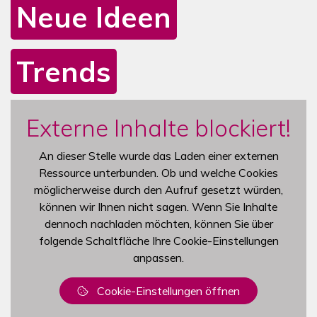
Neue Ideen
Trends
Mediengalerie zur Newcomer Area
Das Karussell enthält ein Video und sechs Bilder. Mit den N
Externe Inhalte blockiert!
An dieser Stelle wurde das Laden einer externen
Ressource unterbunden. Ob und welche Cookies
möglicherweise durch den Aufruf gesetzt würden,
können wir Ihnen nicht sagen. Wenn Sie Inhalte
dennoch nachladen möchten, können Sie über
folgende Schaltfläche Ihre Cookie-Einstellungen
anpassen.
Cookie-Einstellungen öffnen