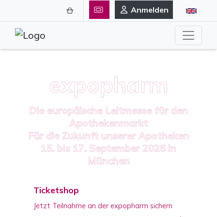
Anmelden
expopharm
Die europäische Leitmesse für den
Apothekenmarkt
Für die Zukunft unserer Apotheken
15. bis 17. September 2026 in
München
Ticketshop
Jetzt Teilnahme an der expopharm sichern
→