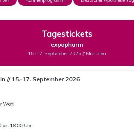
rten
Rahmenprogramm
Deutscher Apothekertag
Tagestickets
expopharm
15.-17. September 2026 // München
in // 15.-17. September 2026
er Wahl
 bis 18:00 Uhr