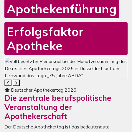
Apothekenführung
Erfolgsfaktor
Apotheke
Mediengalerie zum Deutschen Apothekertag
Das Karussell enthält vier Bilder. Mit den Navigationsschalt
Deutscher Apothekertag 2026
Die zentrale berufspolitische
Veranstaltung der
Apothekerschaft
Der Deutsche Apothekertag ist das bedeutendste