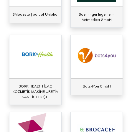
BModesto | part of Uniphar
Boehringer Ingelheim
Vetmedica GmbH
BORK HEALTH İLAÇ
Bots4You GmbH
KOZMETİK MAKİNE ÜRETİM
SAN.TİC.LTD.ŞTİ.