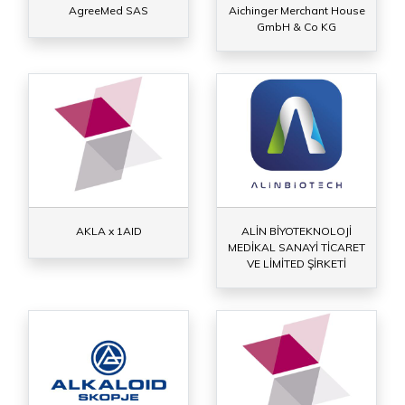
AgreeMed SAS
Aichinger Merchant House
GmbH & Co KG
AKLA x 1AID
ALİN BİYOTEKNOLOJİ
MEDİKAL SANAYİ TİCARET
VE LİMİTED ŞİRKETİ