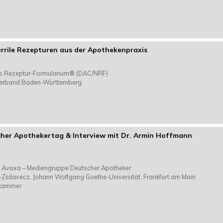
rrile Rezepturen aus der Apothekenpraxis
es Rezeptur-Formularium® (DAC/NRF)
rverband Baden-Württemberg
cher Apothekertag & Interview mit Dr. Armin Hoffmann
n, Avoxa – Mediengruppe Deutscher Apotheker
t-Zsilavecz, Johann Wolfgang Goethe-Universität, Frankfurt am Main
rkammer