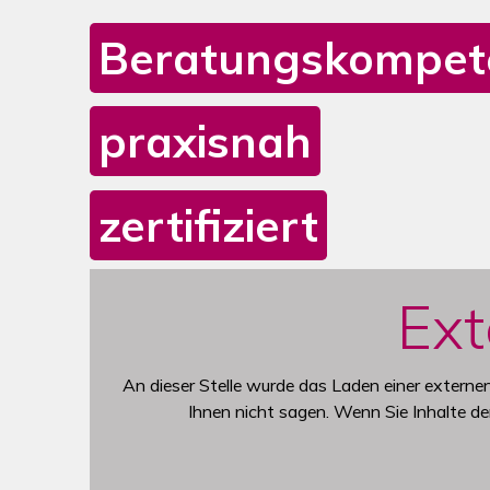
Beratungskompet
praxisnah
zertifiziert
Mediengalerie zur pharma-w
Das Karussell enthält ein Video und sechs Bilder. 
Ext
An dieser Stelle wurde das Laden einer extern
Ihnen nicht sagen. Wenn Sie Inhalte d