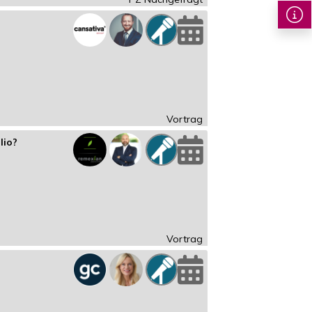
Vortrag
lio?
Vortrag