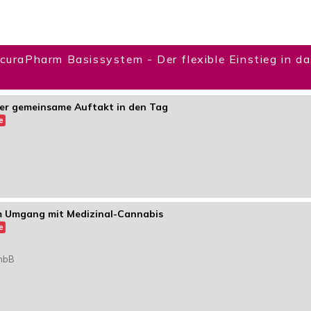
uraPharm Basissystem - Der flexible Einstieg in das
Der gemeinsame Auftakt in den Tag
e
im Umgang mit Medizinal-Cannabis
e
 mbB