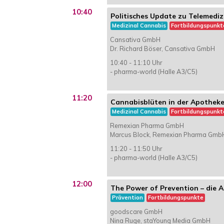
10:40
Politisches Update zu Telemedi
Medizinal Cannabis
Fortbildungspunkt
Cansativa GmbH
Dr. Richard Böser, Cansativa GmbH
10:40 - 11:10 Uhr
- pharma-world (Halle A3/C5)
11:20
Cannabisblüten in der Apotheke 
Medizinal Cannabis
Fortbildungspunkt
Remexian Pharma GmbH
Marcus Block, Remexian Pharma Gmb
11:20 - 11:50 Uhr
- pharma-world (Halle A3/C5)
12:00
The Power of Prevention – die 
Prävention
Fortbildungspunkte
goodscare GmbH
Nina Ruge, staYoung Media GmbH