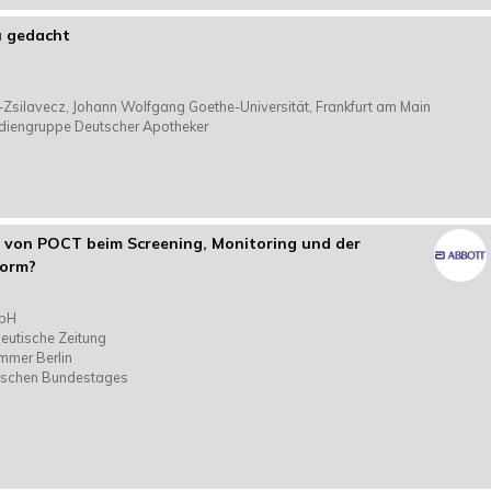
u gedacht
t-Zsilavecz, Johann Wolfgang Goethe-Universität, Frankfurt am Main
ediengruppe Deutscher Apotheker
e von POCT beim Screening, Monitoring und der
form?
mbH
eutische Zeitung
ammer Berlin
eutschen Bundestages