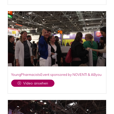
YoungPharmacistsEvent sponsored by NOVENTI & AByou
Video ansehen