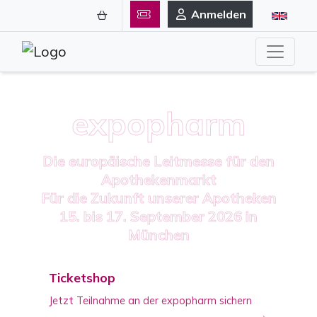
Anmelden
expopharm
Die europäische Leitmesse für den
Apothekenmarkt
Für die Zukunft unserer Apotheken
15. bis 17. September 2026 in
München
Ticketshop
Jetzt Teilnahme an der expopharm sichern
→