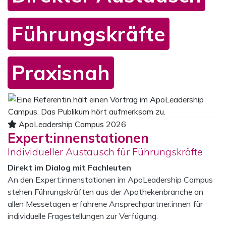
Führungskräfte
Praxisnah
Mediengalerie zum ApoLeadership Campus
Das Karussell enthält ein Video und sechs Bilder. Mit den N
Bi
ApoLeadership Campus 2026
Expert:innenstationen
Individueller Austausch für Führungskräfte
Direkt im Dialog mit Fachleuten
An den Expert:innenstationen im ApoLeadership Campus
stehen Führungskräften aus der Apothekenbranche an
allen Messetagen erfahrene Ansprechpartner:innen für
individuelle Fragestellungen zur Verfügung.