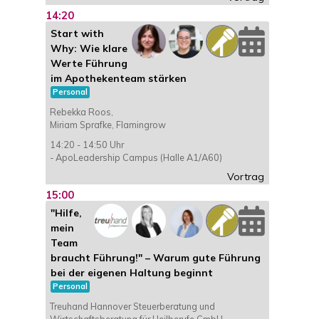
14:20
Start with
Why: Wie klare
Werte Führung
im Apothekenteam stärken
Personal
Rebekka Roos,
Miriam Sprafke, Flamingrow
14:20 - 14:50 Uhr
- ApoLeadership Campus (Halle A1/A60)
Vortrag
15:00
"Hilfe,
mein
Team
braucht Führung!" – Warum gute Führung
bei der eigenen Haltung beginnt
Personal
Treuhand Hannover Steuerberatung und
Wirtschaftsberatung für Heilberufe GmbH